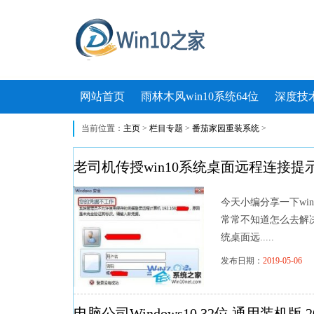
网站首页
雨林木风win10系统64位
深度技术
当前位置：
主页
>
栏目专题
>
番茄家园重装系统
>
老司机传授win10系统桌面远程连接提
今天小编分享一下wi
常常不知道怎么去解决
统桌面远.....
发布日期：
2019-05-06
浏
电脑公司Windows10 32位 通用装机版 20