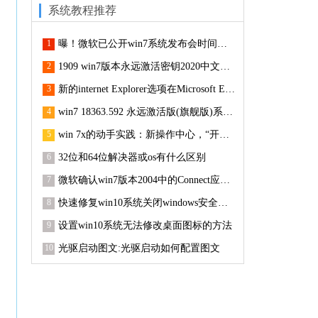
系统教程推荐
1
曝！微软已公开win7系统发布会时间和视频直播地址的步骤介绍
2
1909 win7版本永远激活密钥2020中文共享
3
新的internet Explorer选项在Microsoft Edge中上线
4
win7 18363.592 永远激活版(旗舰版)系统下载
5
win 7x的动手实践：新操作中心，“开始”菜单等
6
32位和64位解决器或os有什么区别
7
微软确认win7版本2004中的Connect应用已删除
8
快速修复win10系统关闭windows安全中心服务的技巧
9
设置win10系统无法修改桌面图标的方法
10
光驱启动图文:光驱启动如何配置图文