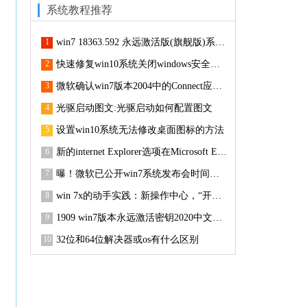
系统教程推荐
1
win7 18363.592 永远激活版(旗舰版)系统下载
2
快速修复win10系统关闭windows安全中心服务的技巧
3
微软确认win7版本2004中的Connect应用已删除
4
光驱启动图文:光驱启动如何配置图文
5
设置win10系统无法修改桌面图标的方法
6
新的internet Explorer选项在Microsoft Edge中上线
7
曝！微软已公开win7系统发布会时间和视频直播地址的步骤介绍
8
win 7x的动手实践：新操作中心，“开始”菜单等
9
1909 win7版本永远激活密钥2020中文共享
10
32位和64位解决器或os有什么区别